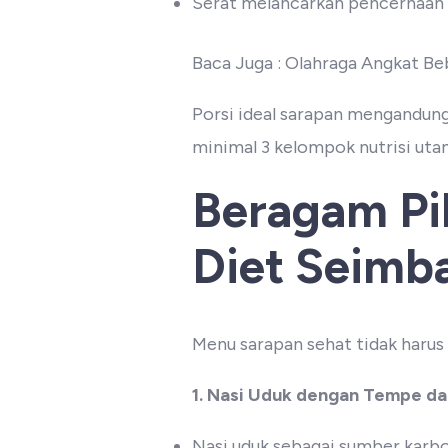
Serat melancarkan pencernaan
Baca Juga : Olahraga Angkat Be
Porsi ideal sarapan mengandung 
minimal 3 kelompok nutrisi ut
Beragam Pi
Diet Seimba
Menu sarapan sehat tidak harus
1. Nasi Uduk dengan Tempe d
Nasi uduk sebagai sumber karb