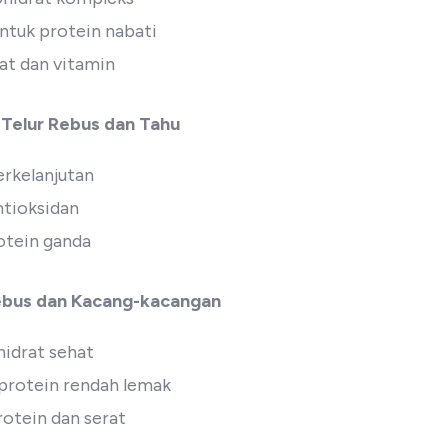
tuk protein nabati
t dan vitamin
 Telur Rebus dan Tahu
rkelanjutan
ntioksidan
rotein ganda
Rebus dan Kacang-kacangan
hidrat sehat
 protein rendah lemak
tein dan serat