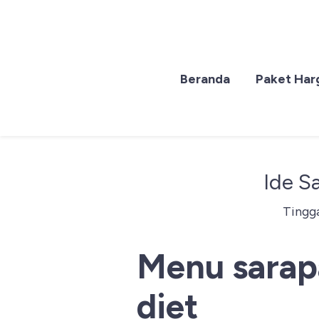
Lewati
Beranda
Paket Har
ke
konten
Ide S
Tingg
Menu sarapa
diet