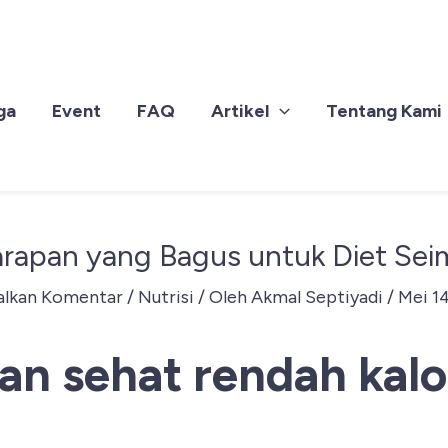
ga
Event
FAQ
Artikel
Tentang Kami
arapan yang Bagus untuk Diet Se
alkan Komentar
/
Nutrisi
/ Oleh
Akmal Septiyadi
/
Mei 1
n sehat rendah kalo