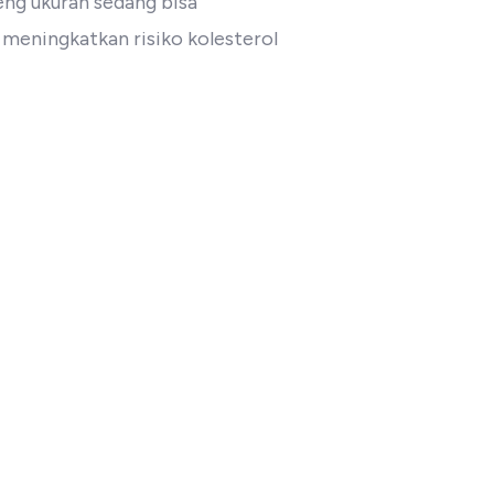
eng ukuran sedang bisa
meningkatkan risiko kolesterol