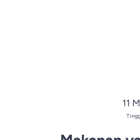
11 M
Ting