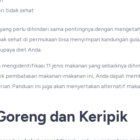
uh
i tidak sehat
yang perlu dihindari sama pentingnya dengan mengetah
ak sehat di permukaan bisa menyimpan kandungan gula, 
upaya diet Anda.
 mengidentifikasi 11 jenis makanan yang sebaiknya dihi
ik pembatasan makanan-makanan ini, Anda dapat membu
rian. Panduan ini juga akan menyertakan alternatif maka
Goreng dan Keripik