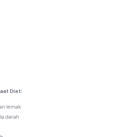
at Diet:
an lemak
la darah