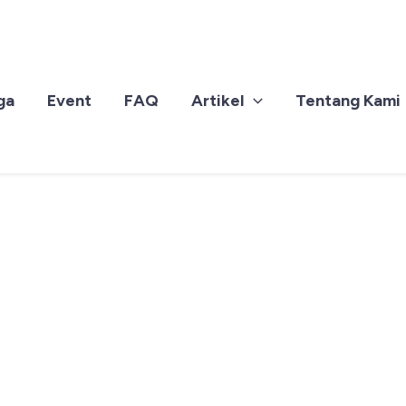
ga
Event
FAQ
Artikel
Tentang Kami