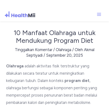
Mai
Lewati
ke
Men
10 Manfaat Olahraga untuk
konten
Mendukung Program Diet
Tinggalkan Komentar
/
Olahraga
/ Oleh
Akmal
Septiyadi
/
September 20, 2025
Olahraga
adalah aktivitas fisik terstruktur yang
dilakukan secara teratur untuk meningkatkan
kebugaran tubuh. Dalam konteks
program diet
,
olahraga berfungsi sebagai komponen penting yang
mempercepat proses penurunan berat badan melalui
pembakaran kalori dan peningkatan metabolisme.