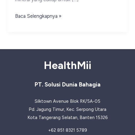
Makanan
Baca Selengkapnya »
yang
Mengandung
Vitamin
dan
Mineral
HealthMii
PT. Solusi Dunia Bahagia
Silktown Avenue Blok RK/5A-05
Pd. Jagung Timur, Kec. Serpong Utara
Kota Tangerang Selatan, Banten 15326
+62 851 8321 5789