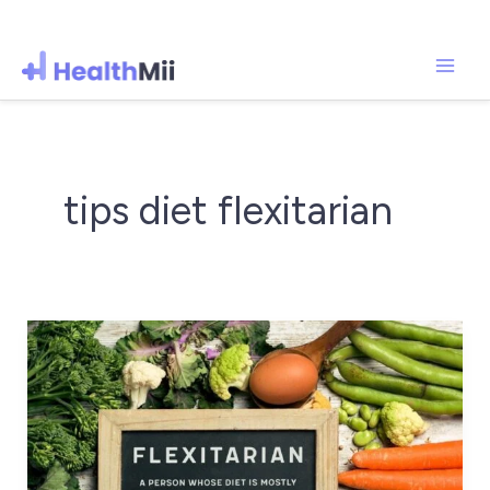
Mai
Lewati
ke
Men
konten
tips diet flexitarian