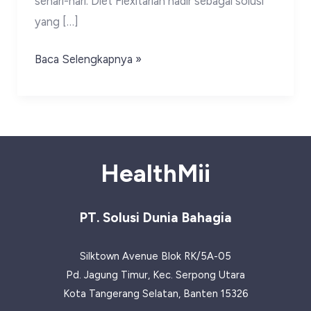
sehari-hari. Diet Flexitarian hadir sebagai solusi
yang […]
Diet
Baca Selengkapnya »
Flexitarian:
Panduan
Pola
Makan
Sehat
HealthMii
PT. Solusi Dunia Bahagia
Silktown Avenue Blok RK/5A-05
Pd. Jagung Timur, Kec. Serpong Utara
Kota Tangerang Selatan, Banten 15326