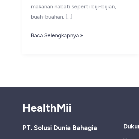
makanan nabati seperti biji-bijian,
buah-buahan, […]
Dietary
Baca Selengkapnya »
Fiber:
Rahasia
Pencernaan
ideal
dan
sehat
HealthMii
Duku
PT. Solusi Dunia Bahagia