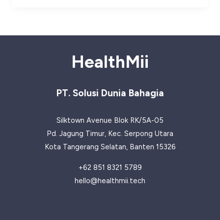
dan
Buah
yang
Mengandung
HealthMii
Serat
Tinggi
PT. Solusi Dunia Bahagia
Silktown Avenue Blok RK/5A-05
Pd. Jagung Timur, Kec. Serpong Utara
Kota Tangerang Selatan, Banten 15326
+62 851 8321 5789
hello@healthmii.tech