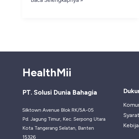
Memasak
Oatmeal
untuk
Diet
:
Resep
HealthMii
Praktis
dan
Duku
Sehat
PT. Solusi Dunia Bahagia
Komun
Silktown Avenue Blok RK/5A-05
Syara
Pd. Jagung Timur, Kec. Serpong Utara
Kebija
Kota Tangerang Selatan, Banten
15326