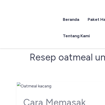
Beranda
Paket H
Lewati
ke
konten
Tentang Kami
Resep oatmeal un
Cara Memasak