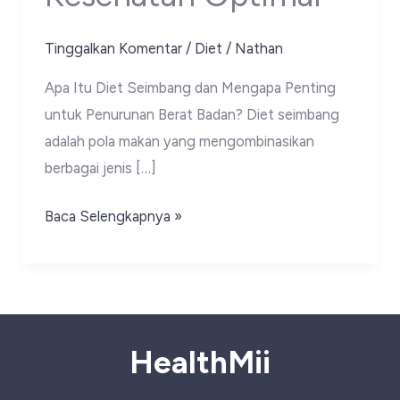
Tinggalkan Komentar
/
Diet
/
Nathan
Apa Itu Diet Seimbang dan Mengapa Penting
untuk Penurunan Berat Badan? Diet seimbang
adalah pola makan yang mengombinasikan
berbagai jenis […]
Diet
Baca Selengkapnya »
Seimbang
untuk
Penurunan
Berat
Badan:
HealthMii
Panduan