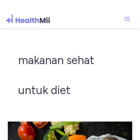
Mai
Lewati
ke
Men
konten
makanan sehat
untuk diet