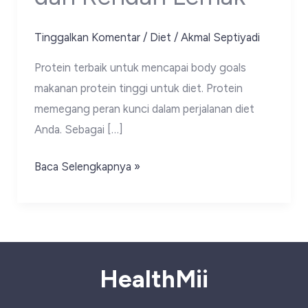
Tinggalkan Komentar
/
Diet
/
Akmal Septiyadi
Protein terbaik untuk mencapai body goals
makanan protein tinggi untuk diet. Protein
memegang peran kunci dalam perjalanan diet
Anda. Sebagai […]
Makanan
Baca Selengkapnya »
Protein
Tinggi
untuk
Diet
dan
HealthMii
Rendah