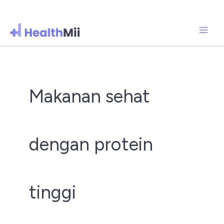
Mai
Lewati
ke
Men
konten
Makanan sehat
dengan protein
tinggi