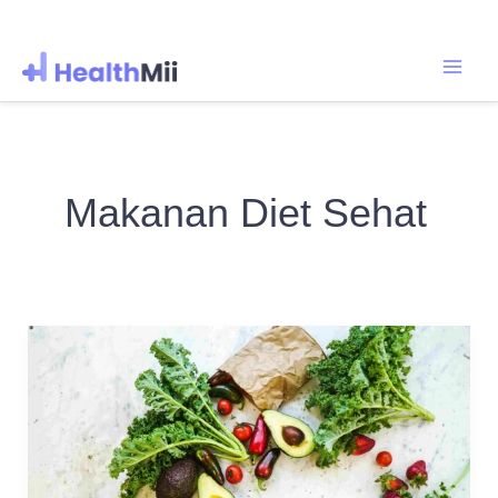
Main
Lewati
ke
Men
konten
Makanan Diet Sehat