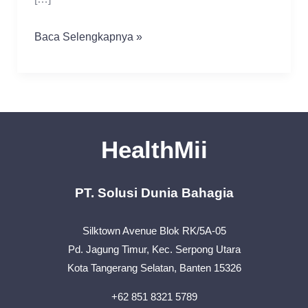
Sayur
Baca Selengkapnya »
yang
Bagus
Untuk
Diet
:
HealthMii
Rendah
Kalori
PT. Solusi Dunia Bahagia
Silktown Avenue Blok RK/5A-05
Pd. Jagung Timur, Kec. Serpong Utara
Kota Tangerang Selatan, Banten 15326
+62 851 8321 5789