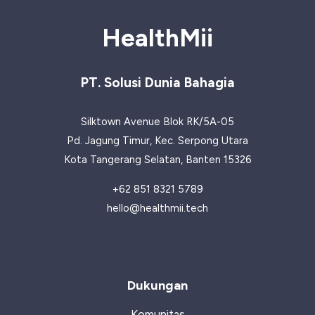
Berat
Badan
HealthMii
dengan
Cepat:
PT. Solusi Dunia Bahagia
Panduan
dan
Silktown Avenue Blok RK/5A-05
Manfaatnya
Pd. Jagung Timur, Kec. Serpong Utara
Kota Tangerang Selatan, Banten 15326
+62 851 8321 5789
hello@healthmii.tech
Dukungan
Komunitas