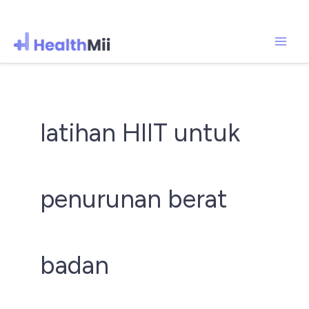
Mai
Lewati
ke
Men
konten
latihan HIIT untuk
penurunan berat
badan