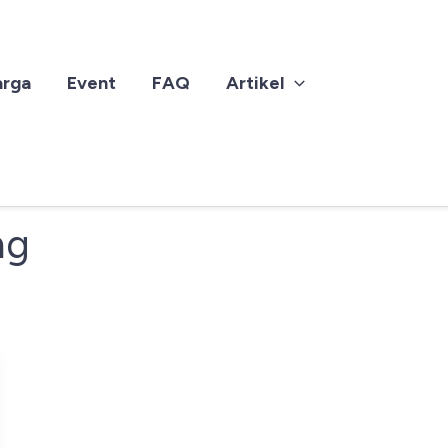
arga
Event
FAQ
Artikel
ng