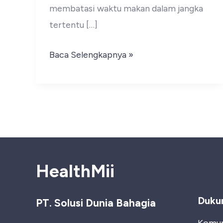
membatasi waktu makan dalam jangka
tertentu […]
Intermittent
Baca Selengkapnya »
Fasting:
Bagaimana
Cara
Kerjanya
dan
Manfaatnya
HealthMii
untuk
Tubuh
Duku
PT. Solusi Dunia Bahagia
Komun