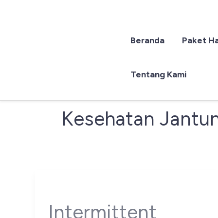
Beranda
Paket H
Lewati
ke
konten
Tentang Kami
Kesehatan Jantu
Intermittent