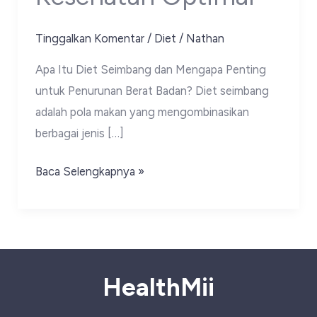
Tinggalkan Komentar
/
Diet
/
Nathan
Apa Itu Diet Seimbang dan Mengapa Penting
untuk Penurunan Berat Badan? Diet seimbang
adalah pola makan yang mengombinasikan
berbagai jenis […]
Diet
Baca Selengkapnya »
Seimbang
untuk
Penurunan
Berat
Badan:
HealthMii
Panduan