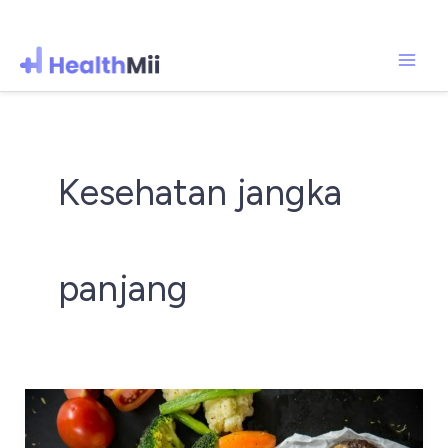
Mai
Lewati
ke
Men
konten
Kesehatan jangka
panjang