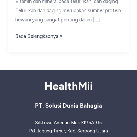
Vitamin dan mineral pada telur, ikan, dan daging
Telur ikan dan daging merupakan sumber protein
hewani yang sangat penting dalam […]
Nutrisi
Baca Selengkapnya »
yang
Terkandung
dalam
Telur
Ikan
HealthMii
dan
Daging
PT. Solusi Dunia Bahagia
Silktown Avenue Blok RK/5A-05
Pd. Jagung Timur, Kec. Serpong Utara