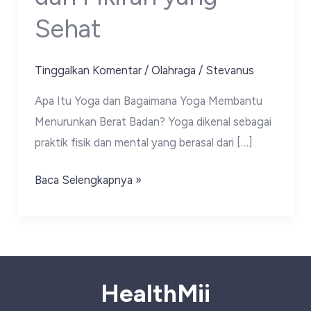
Sehat
Tinggalkan Komentar
/
Olahraga
/
Stevanus
Apa Itu Yoga dan Bagaimana Yoga Membantu
Menurunkan Berat Badan? Yoga dikenal sebagai
praktik fisik dan mental yang berasal dari […]
Yoga
Baca Selengkapnya »
untuk
Penurunan
Berat
Badan:
Metode
HealthMii
Efektif