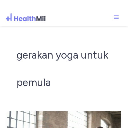
Mai
Lewati
ke
Men
konten
gerakan yoga untuk
pemula