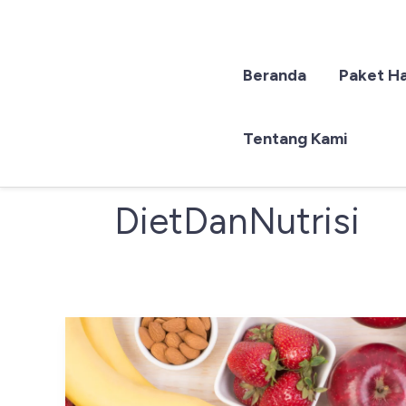
Beranda
Paket H
Lewati
ke
konten
Tentang Kami
DietDanNutrisi