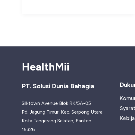
Lengkap
Diet
dan
Nutrisi
Sesuai
Kebutuhan
HealthMii
Tubuh
Duku
PT. Solusi Dunia Bahagia
Komun
Silktown Avenue Blok RK/5A-05
Syara
Pd. Jagung Timur, Kec. Serpong Utara
Kebija
Kota Tangerang Selatan, Banten
15326