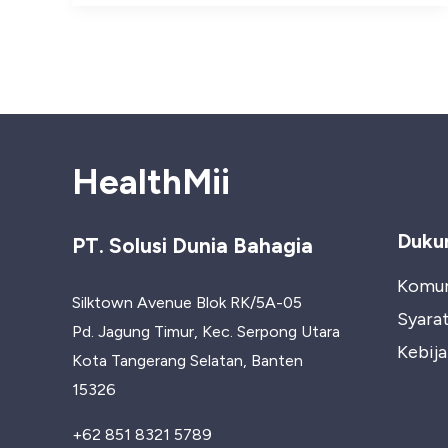
If
Untuk
Pemula
Yang
Aman
HealthMii
Duku
PT. Solusi Dunia Bahagia
Komun
Silktown Avenue Blok RK/5A-05
Syara
Pd. Jagung Timur, Kec. Serpong Utara
Kebija
Kota Tangerang Selatan, Banten
15326
+62 851 8321 5789