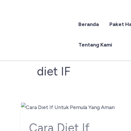
Beranda
Paket H
Lewati
ke
konten
Tentang Kami
diet IF
Cara Diet If