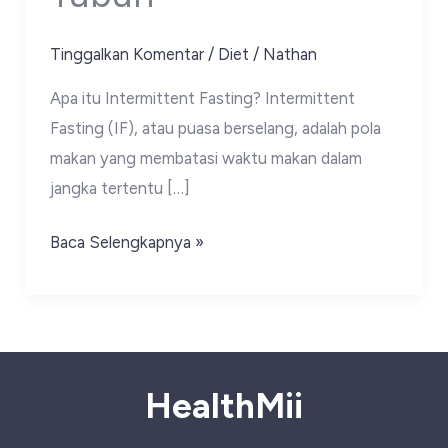
Tinggalkan Komentar
/
Diet
/
Nathan
Apa itu Intermittent Fasting? Intermittent
Fasting (IF), atau puasa berselang, adalah pola
makan yang membatasi waktu makan dalam
jangka tertentu […]
Intermittent
Baca Selengkapnya »
Fasting:
Bagaimana
Cara
Kerjanya
dan
HealthMii
Manfaatnya