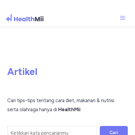
Mai
Lewati
ke
Men
konten
Artikel
Cari tips-tips tentang cara diet, makanan & nutrisi
serta olahraga hanya di
HealthMii
Cari
Cari