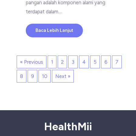
pangan adalah komponen alami yang
terdapat dalam…
Baca Lebih Lanjut
« Previous
1
2
3
4
5
6
7
8
9
10
Next »
HealthMii